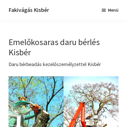
Skip
Ugrás
Fakivágás Kisbér
Menü
to
az
Fakivagas
main
elsődleges
Kisbér
content
oldalsávhoz
Emelőkosaras daru bérlés
Kisbér
Daru bérbeadás kezelőszemélyzettel Kisbér