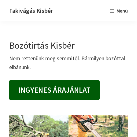
Skip
Ugrás
Fakivágás Kisbér
Menü
to
az
Fakivagas
main
elsődleges
Kisbér
content
oldalsávhoz
Bozótirtás Kisbér
Nem rettenünk meg semmitől. Bármilyen bozóttal
elbánunk.
INGYENES ÁRAJÁNLAT