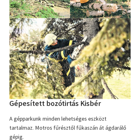
Gépesített bozótirtás Kisbér
A gépparkunk minden lehetséges eszközt
tartalmaz. Motros fűrésztől fűkaszán át ágdarálő
gépig.